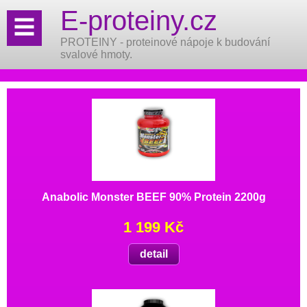
E-proteiny.cz
PROTEINY - proteinové nápoje k budování
svalové hmoty.
Anabolic Monster BEEF 90% Protein 2200g
1 199 Kč
detail