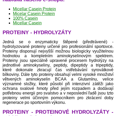
Micellar Casein Protein
Micelar Casein Protein
100% Casein
Micellar Casein
PROTEINY - HYDROLYZÁTY
Jedná se o enzymaticky štěpené (předtrávené) -
hydrolyzované proteiny určené pro profesionální sportovce.
Proteiny disponují nejvyšší možnou biologicky využitelnou
hodnotou a kompletním aminokyselinovým spektrem.
Proteiny jsou speciálně upravené procesem hydrolýzy na
jednotlivé aminokyseliny, peptidy, dipeptidy a tripeptidy,
které dokonale zkracují čas vstřebávání syrovátkové
bílkoviny. Dále tyto proteiny obsahují velmi vysoké množství
větvených aminokyselin BCAA a Glutamínu, velice
významné složky, které působí při intenzivní zátěži jako
ochrana svalové hmoty před jejím rozpadem a dodávají
potřebnou energii pro svalstvo a v neposlední řadě jsou tzto
proteiny velmi účinným pomocníkem pro zkrácení doby
regenerace po sportovním výkonu.
PROTEINY - PROTEINOVÉ HYDROLYZÁTY -