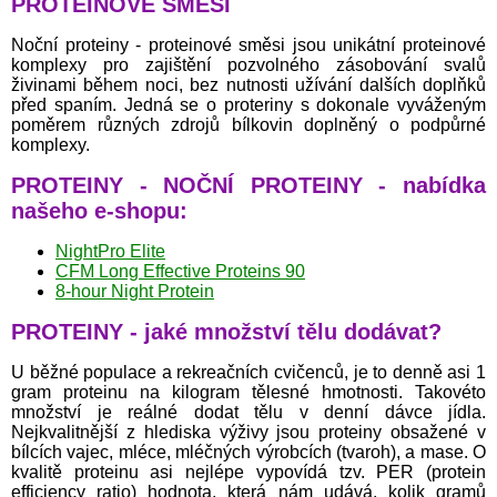
PROTEINOVÉ SMĚSI
Noční proteiny - proteinové směsi jsou unikátní proteinové
komplexy pro zajištění pozvolného zásobování svalů
živinami během noci, bez nutnosti užívání dalších doplňků
před spaním. Jedná se o proteriny s dokonale vyváženým
poměrem různých zdrojů bílkovin doplněný o podpůrné
komplexy.
PROTEINY - NOČNÍ PROTEINY - nabídka
našeho e-shopu:
NightPro Elite
CFM Long Effective Proteins 90
8-hour Night Protein
PROTEINY - jaké množství tělu dodávat?
U běžné populace a rekreačních cvičenců, je to denně asi 1
gram proteinu na kilogram tělesné hmotnosti. Takovéto
množství je reálné dodat tělu v denní dávce jídla.
Nejkvalitnější z hlediska výživy jsou proteiny obsažené v
bílcích vajec, mléce, mléčných výrobcích (tvaroh), a mase. O
kvalitě proteinu asi nejlépe vypovídá tzv. PER (protein
efficiency ratio) hodnota, která nám udává, kolik gramů