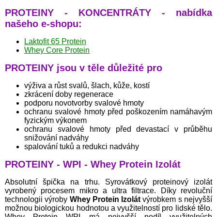
PROTEINY - KONCENTRÁTY - nabídka
našeho e-shopu:
Laktofit 65 Protein
Whey Core Protein
PROTEINY jsou v těle důležité pro
výživa a růst svalů, šlach, kůže, kostí
zkrácení doby regenerace
podporu novotvorby svalové hmoty
ochranu svalové hmoty před poškozením namáhavým
fyzickým výkonem
ochranu svalové hmoty před devastací v průběhu
snižování nadváhy
spalování tuků a redukci nadváhy
PROTEINY - WPI - Whey Protein Izolát
Absolutní špička na trhu. Syrovátkový proteinový izolát
vyrobený procesem mikro a ultra filtrace. Díky revoluční
technologii výroby
Whey Protein Izolát
výrobkem s nejvyšší
možnou biologickou hodnotou a využitelností pro lidské tělo.
Whey Protein WPI má nejvyšší podíl využitelných