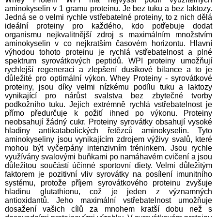
aminokyselin v 1 gramu proteinu. Je bez tuku a bez laktozy.
Jedná se o velmi rychle vstřebatelné proteiny, to z nich dělá
ideální proteiny pro každého, kdo potřebuje dodat
organismu nejkvalitnější zdroj s maximálním množstvím
aminokyselin v co nejkratším časovém horizontu. Hlavní
výhodou tohoto proteinu je rychlá vstřebatelnost a plné
spektrum syrovátkových peptidů. WPI proteiny umožňují
rychlejší regeneraci a zlepšení dusíkové bilance a to je
důležité pro optimální výkon. Whey Proteiny - syrovátkové
proteiny, jsou díky velmi nízkému podílu tuku a laktozy
vynikající pro nárůst svalstva bez zbytečné tvorby
podkožního tuku. Jejich extrémně rychlá vstřebatelnost je
přímo předurčuje k požití ihned po výkonu. Proteiny
neobsahují žádný cukr. Proteiny syrovátky obsahují vysoké
hladiny antikatabolických řetězců aminokyselin. Tyto
aminokyseliny jsou vynikajícím zdrojem výživy svalů, které
mohou být vyčerpány intenzivním tréninkem. Jsou rychle
využívány svalovými buňkami po namáhavém cvičení a jsou
důležitou součástí účinné sportovní diety. Velmi důležitým
faktorem je pozitivní vliv syrovátky na posílení imunitního
systému, protože příjem syrovátkového proteinu zvyšuje
hladinu glutathionu, což je jeden z významných
antioxidantů. Jeho maximální vstřebatelnost umožňuje
dosažení vašich cílů za mnohem kratší dobu než s