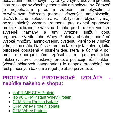
dosavadními proteinovými výrobky. V syrovátkovém proteinu
jsou zastoupeny všechny esenciální aminokyseliny. Zároveň
je nejbohatším přírodním zdrojem aminokyselin s
rozvětveným řetězcem (nebo-li větvených aminokyselin,
BCAA-leucinu, isoleucinu a valinu).Tyto aminokyseliny mají
nezastupitelný význam zejména pro aktivní sportovce,
protože ochraňují svalovou hmotu před poškozením ze
zvýšené námahy a tím výrazně snižují dobu
regenerace.Vedle toho Whey Proteiny obsahují poměrně
vysoké množství aminokyseliny cysteinu, kterého je v jiných
zdrojích po málu. Další významnou látkou je lactoferrin, látka
přirozeně obsažená v lidském těle, která je účinná v boji
proti mikroorganismům způsobujícím gastroenterickou
infekci (v trávicí soustavě), protože potlačuje růst bakterií
(včetně některých patogenních).Je naopak prospěšná pro
růst přínosných bakterií a reguluje absorpci železa.
PROTEINY - PROTEINOVÉ IZOLÁTY -
nabídka našeho e-shopu:
IsoPRIME CFM Protein
Iso 90 CFM Instant Whey Protein
CFM Nitro Protein Isolate
CFM Whey Protein Isolate
CFM Whey Protein