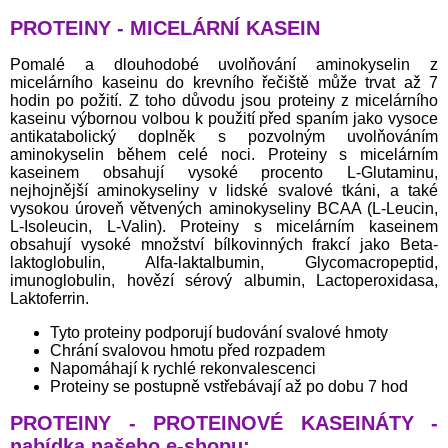
PROTEINY - MICELÁRNÍ KASEIN
Pomalé a dlouhodobé uvolňování aminokyselin z
micelárního kaseinu do krevního řečiště může trvat až 7
hodin po požití. Z toho důvodu jsou proteiny z micelárního
kaseinu výbornou volbou k použití před spaním jako vysoce
antikatabolický doplněk s pozvolným uvolňováním
aminokyselin během celé noci. Proteiny s micelárním
kaseinem obsahují vysoké procento L-Glutaminu,
nejhojnější aminokyseliny v lidské svalové tkáni, a také
vysokou úroveň větvených aminokyseliny BCAA (L-Leucin,
L-Isoleucin, L-Valin). Proteiny s micelárním kaseinem
obsahují vysoké množství bílkovinných frakcí jako Beta-
laktoglobulin, Alfa-laktalbumin, Glycomacropeptid,
imunoglobulin, hovězí sérový albumin, Lactoperoxidasa,
Laktoferrin.
Tyto proteiny podporují budování svalové hmoty
Chrání svalovou hmotu před rozpadem
Napomáhají k rychlé rekonvalescenci
Proteiny se postupně vstřebávají až po dobu 7 hod
PROTEINY - PROTEINOVÉ KASEINÁTY -
nabídka našeho e-shopu: