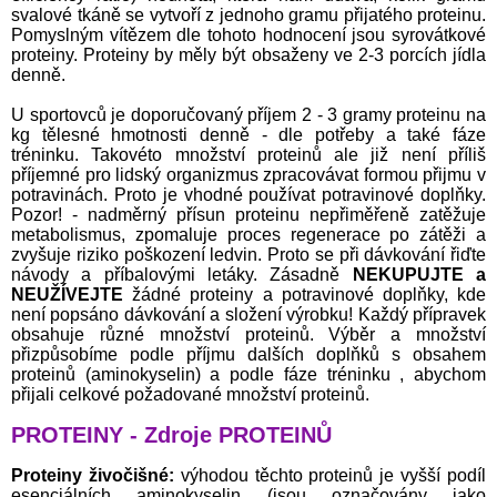
svalové tkáně se vytvoří z jednoho gramu přijatého proteinu.
Pomyslným vítězem dle tohoto hodnocení jsou syrovátkové
proteiny. Proteiny by měly být obsaženy ve 2-3 porcích jídla
denně.
U sportovců je doporučovaný příjem 2 - 3 gramy proteinu na
kg tělesné hmotnosti denně - dle potřeby a také fáze
tréninku. Takovéto množství proteinů ale již není příliš
příjemné pro lidský organizmus zpracovávat formou přijmu v
potravinách. Proto je vhodné používat potravinové doplňky.
Pozor! - nadměrný přísun proteinu nepřiměřeně zatěžuje
metabolismus, zpomaluje proces regenerace po zátěži a
zvyšuje riziko poškození ledvin. Proto se při dávkování řiďte
návody a příbalovými letáky. Zásadně
NEKUPUJTE a
NEUŽÍVEJTE
žádné proteiny a potravinové doplňky, kde
není popsáno dávkování a složení výrobku! Každý přípravek
obsahuje různé množství proteinů. Výběr a množství
přizpůsobíme podle příjmu dalších doplňků s obsahem
proteinů (aminokyselin) a podle fáze tréninku , abychom
přijali celkové požadované množství proteinů.
PROTEINY - Zdroje PROTEINŮ
Proteiny živočišné:
výhodou těchto proteinů je vyšší podíl
esenciálních aminokyselin (jsou označovány jako