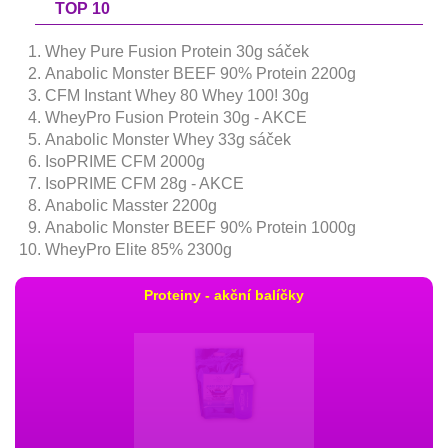
TOP 10
Whey Pure Fusion Protein 30g sáček
Anabolic Monster BEEF 90% Protein 2200g
CFM Instant Whey 80 Whey 100! 30g
WheyPro Fusion Protein 30g - AKCE
Anabolic Monster Whey 33g sáček
IsoPRIME CFM 2000g
IsoPRIME CFM 28g - AKCE
Anabolic Masster 2200g
Anabolic Monster BEEF 90% Protein 1000g
WheyPro Elite 85% 2300g