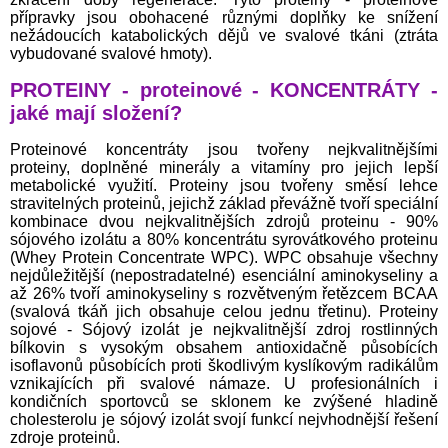
přípravky jsou obohacené různými doplňky ke snížení
nežádoucích katabolických dějů ve svalové tkáni (ztráta
vybudované svalové hmoty).
PROTEINY - proteinové - KONCENTRÁTY -
jaké mají složení?
Proteinové koncentráty jsou tvořeny nejkvalitnějšími
proteiny, doplněné minerály a vitamíny pro jejich lepší
metabolické využití. Proteiny jsou tvořeny směsí lehce
stravitelných proteinů, jejichž základ převážně tvoří speciální
kombinace dvou nejkvalitnějších zdrojů proteinu - 90%
sójového izolátu a 80% koncentrátu syrovátkového proteinu
(Whey Protein Concentrate WPC). WPC obsahuje všechny
nejdůležitější (nepostradatelné) esenciální aminokyseliny a
až 26% tvoří aminokyseliny s rozvětveným řetězcem BCAA
(svalová tkáň jich obsahuje celou jednu třetinu). Proteiny
sojové - Sójový izolát je nejkvalitnější zdroj rostlinných
bílkovin s vysokým obsahem antioxidačně působících
isoflavonů působících proti škodlivým kyslíkovým radikálům
vznikajících při svalové námaze. U profesionálních i
kondičních sportovců se sklonem ke zvýšené hladině
cholesterolu je sójový izolát svojí funkcí nejvhodnější řešení
zdroje proteinů.