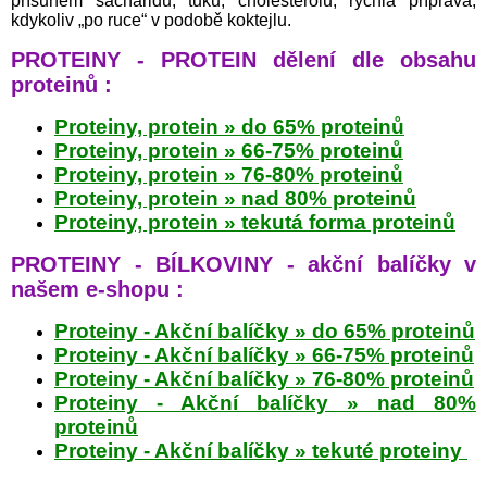
přísunem sacharidů, tuků, cholesterolu, rychlá příprava,
kdykoliv „po ruce“ v podobě koktejlu.
PROTEINY - PROTEIN dělení dle obsahu
proteinů :
Proteiny, protein » do 65% proteinů
Proteiny, protein » 66-75% proteinů
Proteiny, protein » 76-80% proteinů
Proteiny, protein » nad 80% proteinů
Proteiny, protein » tekutá forma proteinů
PROTEINY - BÍLKOVINY - akční balíčky v
našem e-shopu :
Proteiny - Akční balíčky » do 65% proteinů
Proteiny - Akční balíčky » 66-75% proteinů
Proteiny - Akční balíčky » 76-80% proteinů
Proteiny - Akční balíčky » nad 80%
proteinů
Proteiny - Akční balíčky » tekuté proteiny