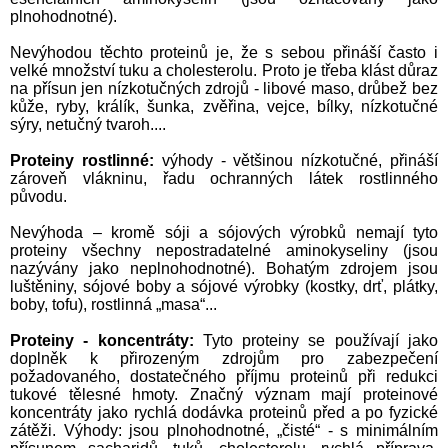
plnohodnotné).
Nevýhodou těchto proteinů je, že s sebou přináší často i
velké množství tuku a cholesterolu. Proto je třeba klást důraz
na přísun jen nízkotučných zdrojů - libové maso, drůbež bez
kůže, ryby, králík, šunka, zvěřina, vejce, bílky, nízkotučné
sýry, netučný tvaroh....
Proteiny rostlinné:
výhody - většinou nízkotučné, přináší
zároveň vlákninu, řadu ochranných látek rostlinného
původu.
Nevýhoda – kromě sóji a sójových výrobků nemají tyto
proteiny všechny nepostradatelné aminokyseliny (jsou
nazývány jako neplnohodnotné). Bohatým zdrojem jsou
luštěniny, sójové boby a sójové výrobky (kostky, drť, plátky,
boby, tofu), rostlinná „masa“...
Proteiny - koncentráty:
Tyto proteiny se používají jako
doplněk k přirozeným zdrojům pro zabezpečení
požadovaného, dostatečného příjmu proteinů při redukci
tukové tělesné hmoty. Značný význam mají proteinové
koncentráty jako rychlá dodávka proteinů před a po fyzické
zátěži. Výhody: jsou plnohodnotné, „čisté“ - s minimálním