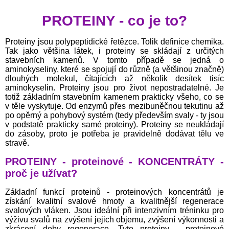
PROTEINY - co je to?
Proteiny jsou polypeptidické řetězce. Tolik definice chemika.
Tak jako většina látek, i proteiny se skládají z určitých
stavebních kamenů. V tomto případě se jedná o
aminokyseliny, které se spojují do různě (a většinou značně)
dlouhých molekul, čítajících až několik desítek tisíc
aminokyselin. Proteiny jsou pro život nepostradatelné. Je
totiž základním stavebním kamenem prakticky všeho, co se
v těle vyskytuje. Od enzymů přes mezibuněčnou tekutinu až
po opěrný a pohybový systém (tedy především svaly - ty jsou
v podstatě prakticky samé proteiny). Proteiny se neukládají
do zásoby, proto je potřeba je pravidelně dodávat tělu ve
stravě.
PROTEINY - proteinové - KONCENTRÁTY -
proč je užívat?
Základní funkcí proteinů - proteinových koncentrátů je
získání kvalitní svalové hmoty a kvalitnější regenerace
svalových vláken. Jsou ideální při intenzivním tréninku pro
výživu svalů na zvýšení jejich objemu, zvýšení výkonnosti a
zkrácení doby regenerace. Tyto proteiny - proteinové