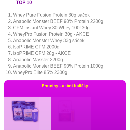
TOP 10
Whey Pure Fusion Protein 30g sáček
Anabolic Monster BEEF 90% Protein 2200g
CFM Instant Whey 80 Whey 100! 30g
WheyPro Fusion Protein 30g - AKCE
Anabolic Monster Whey 33g sáček
IsoPRIME CFM 2000g
IsoPRIME CFM 28g - AKCE
Anabolic Masster 2200g
Anabolic Monster BEEF 90% Protein 1000g
WheyPro Elite 85% 2300g