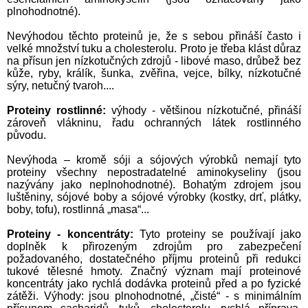
plnohodnotné).
Nevýhodou těchto proteinů je, že s sebou přináší často i
velké množství tuku a cholesterolu. Proto je třeba klást důraz
na přísun jen nízkotučných zdrojů - libové maso, drůbež bez
kůže, ryby, králík, šunka, zvěřina, vejce, bílky, nízkotučné
sýry, netučný tvaroh....
Proteiny rostlinné:
výhody - většinou nízkotučné, přináší
zároveň vlákninu, řadu ochranných látek rostlinného
původu.
Nevýhoda – kromě sóji a sójových výrobků nemají tyto
proteiny všechny nepostradatelné aminokyseliny (jsou
nazývány jako neplnohodnotné). Bohatým zdrojem jsou
luštěniny, sójové boby a sójové výrobky (kostky, drť, plátky,
boby, tofu), rostlinná „masa“...
Proteiny - koncentráty:
Tyto proteiny se používají jako
doplněk k přirozeným zdrojům pro zabezpečení
požadovaného, dostatečného příjmu proteinů při redukci
tukové tělesné hmoty. Značný význam mají proteinové
koncentráty jako rychlá dodávka proteinů před a po fyzické
zátěži. Výhody: jsou plnohodnotné, „čisté“ - s minimálním