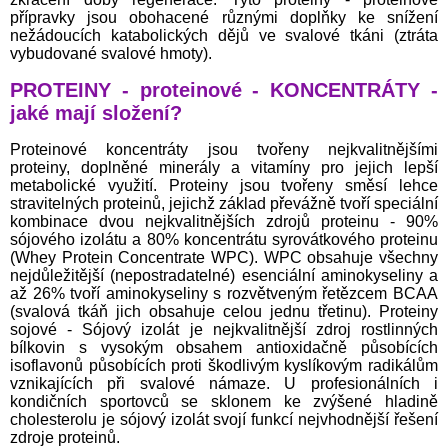
přípravky jsou obohacené různými doplňky ke snížení
nežádoucích katabolických dějů ve svalové tkáni (ztráta
vybudované svalové hmoty).
PROTEINY - proteinové - KONCENTRÁTY -
jaké mají složení?
Proteinové koncentráty jsou tvořeny nejkvalitnějšími
proteiny, doplněné minerály a vitamíny pro jejich lepší
metabolické využití. Proteiny jsou tvořeny směsí lehce
stravitelných proteinů, jejichž základ převážně tvoří speciální
kombinace dvou nejkvalitnějších zdrojů proteinu - 90%
sójového izolátu a 80% koncentrátu syrovátkového proteinu
(Whey Protein Concentrate WPC). WPC obsahuje všechny
nejdůležitější (nepostradatelné) esenciální aminokyseliny a
až 26% tvoří aminokyseliny s rozvětveným řetězcem BCAA
(svalová tkáň jich obsahuje celou jednu třetinu). Proteiny
sojové - Sójový izolát je nejkvalitnější zdroj rostlinných
bílkovin s vysokým obsahem antioxidačně působících
isoflavonů působících proti škodlivým kyslíkovým radikálům
vznikajících při svalové námaze. U profesionálních i
kondičních sportovců se sklonem ke zvýšené hladině
cholesterolu je sójový izolát svojí funkcí nejvhodnější řešení
zdroje proteinů.