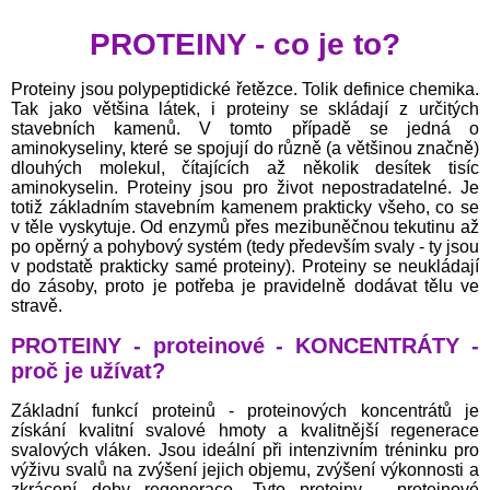
PROTEINY - co je to?
Proteiny jsou polypeptidické řetězce. Tolik definice chemika.
Tak jako většina látek, i proteiny se skládají z určitých
stavebních kamenů. V tomto případě se jedná o
aminokyseliny, které se spojují do různě (a většinou značně)
dlouhých molekul, čítajících až několik desítek tisíc
aminokyselin. Proteiny jsou pro život nepostradatelné. Je
totiž základním stavebním kamenem prakticky všeho, co se
v těle vyskytuje. Od enzymů přes mezibuněčnou tekutinu až
po opěrný a pohybový systém (tedy především svaly - ty jsou
v podstatě prakticky samé proteiny). Proteiny se neukládají
do zásoby, proto je potřeba je pravidelně dodávat tělu ve
stravě.
PROTEINY - proteinové - KONCENTRÁTY -
proč je užívat?
Základní funkcí proteinů - proteinových koncentrátů je
získání kvalitní svalové hmoty a kvalitnější regenerace
svalových vláken. Jsou ideální při intenzivním tréninku pro
výživu svalů na zvýšení jejich objemu, zvýšení výkonnosti a
zkrácení doby regenerace. Tyto proteiny - proteinové