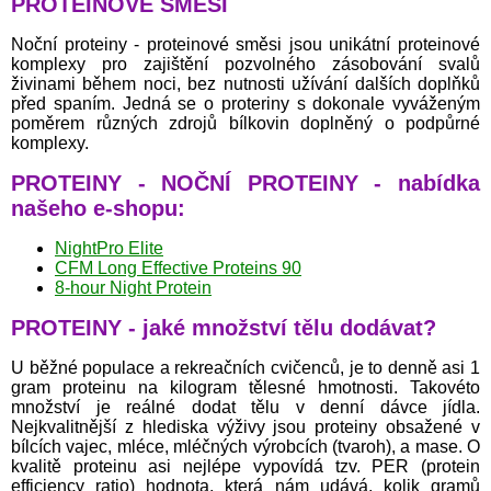
PROTEINOVÉ SMĚSI
Noční proteiny - proteinové směsi jsou unikátní proteinové
komplexy pro zajištění pozvolného zásobování svalů
živinami během noci, bez nutnosti užívání dalších doplňků
před spaním. Jedná se o proteriny s dokonale vyváženým
poměrem různých zdrojů bílkovin doplněný o podpůrné
komplexy.
PROTEINY - NOČNÍ PROTEINY - nabídka
našeho e-shopu:
NightPro Elite
CFM Long Effective Proteins 90
8-hour Night Protein
PROTEINY - jaké množství tělu dodávat?
U běžné populace a rekreačních cvičenců, je to denně asi 1
gram proteinu na kilogram tělesné hmotnosti. Takovéto
množství je reálné dodat tělu v denní dávce jídla.
Nejkvalitnější z hlediska výživy jsou proteiny obsažené v
bílcích vajec, mléce, mléčných výrobcích (tvaroh), a mase. O
kvalitě proteinu asi nejlépe vypovídá tzv. PER (protein
efficiency ratio) hodnota, která nám udává, kolik gramů