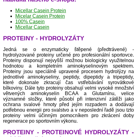
Micellar Casein Protein
Micelar Casein Protein
100% Casein
Micellar Casein
PROTEINY - HYDROLYZÁTY
Jedná se o enzymaticky štěpené (předtrávené) -
hydrolyzované proteiny určené pro profesionální sportovce.
Proteiny disponují nejvyšší možnou biologicky využitelnou
hodnotou a kompletním aminokyselinovým spektrem.
Proteiny jsou speciálně upravené procesem hydrolýzy na
jednotlivé aminokyseliny, peptidy, dipeptidy a tripeptidy,
které dokonale zkracují čas vstřebávání syrovátkové
bílkoviny. Dále tyto proteiny obsahují velmi vysoké množství
větvených aminokyselin BCAA a Glutamínu, velice
významné složky, které působí při intenzivní zátěži jako
ochrana svalové hmoty před jejím rozpadem a dodávají
potřebnou energii pro svalstvo a v neposlední řadě jsou tzto
proteiny velmi účinným pomocníkem pro zkrácení doby
regenerace po sportovním výkonu.
PROTEINY - PROTEINOVÉ HYDROLYZÁTY -