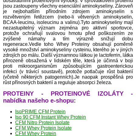
dosavadními proteinovými výrobky. V syrovátkovém proteinu
jsou zastoupeny všechny esenciální aminokyseliny. Zároveň
je nejbohatším přírodním zdrojem aminokyselin s
rozvětveným řetězcem (nebo-li větvených aminokyselin,
BCAA-leucinu, isoleucinu a valinu).Tyto aminokyseliny mají
nezastupitelný význam zejména pro aktivní sportovce,
protože ochraňují svalovou hmotu před poškozením ze
zvýšené námahy a tím výrazně snižují dobu
regenerace.Vedle toho Whey Proteiny obsahují poměrně
vysoké množství aminokyseliny cysteinu, kterého je v jiných
zdrojích po málu. Další významnou látkou je lactoferrin, látka
přirozeně obsažená v lidském těle, která je účinná v boji
proti mikroorganismům způsobujícím gastroenterickou
infekci (v trávicí soustavě), protože potlačuje růst bakterií
(včetně některých patogenních).Je naopak prospěšná pro
růst přínosných bakterií a reguluje absorpci železa.
PROTEINY - PROTEINOVÉ IZOLÁTY -
nabídka našeho e-shopu:
IsoPRIME CFM Protein
Iso 90 CFM Instant Whey Protein
CFM Nitro Protein Isolate
CFM Whey Protein Isolate
CFM Whey Protein