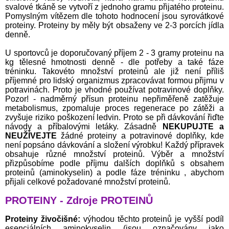
svalové tkáně se vytvoří z jednoho gramu přijatého proteinu.
Pomyslným vítězem dle tohoto hodnocení jsou syrovátkové
proteiny. Proteiny by měly být obsaženy ve 2-3 porcích jídla
denně.
U sportovců je doporučovaný příjem 2 - 3 gramy proteinu na
kg tělesné hmotnosti denně - dle potřeby a také fáze
tréninku. Takovéto množství proteinů ale již není příliš
příjemné pro lidský organizmus zpracovávat formou přijmu v
potravinách. Proto je vhodné používat potravinové doplňky.
Pozor! - nadměrný přísun proteinu nepřiměřeně zatěžuje
metabolismus, zpomaluje proces regenerace po zátěži a
zvyšuje riziko poškození ledvin. Proto se při dávkování řiďte
návody a příbalovými letáky. Zásadně
NEKUPUJTE a
NEUŽÍVEJTE
žádné proteiny a potravinové doplňky, kde
není popsáno dávkování a složení výrobku! Každý přípravek
obsahuje různé množství proteinů. Výběr a množství
přizpůsobíme podle příjmu dalších doplňků s obsahem
proteinů (aminokyselin) a podle fáze tréninku , abychom
přijali celkové požadované množství proteinů.
PROTEINY - Zdroje PROTEINŮ
Proteiny živočišné:
výhodou těchto proteinů je vyšší podíl
esenciálních aminokyselin (jsou označovány jako