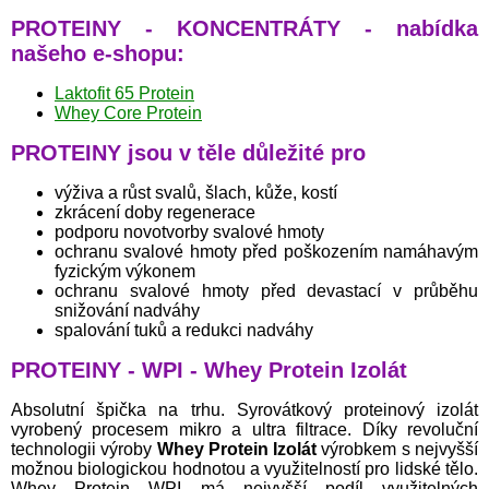
PROTEINY - KONCENTRÁTY - nabídka
našeho e-shopu:
Laktofit 65 Protein
Whey Core Protein
PROTEINY jsou v těle důležité pro
výživa a růst svalů, šlach, kůže, kostí
zkrácení doby regenerace
podporu novotvorby svalové hmoty
ochranu svalové hmoty před poškozením namáhavým
fyzickým výkonem
ochranu svalové hmoty před devastací v průběhu
snižování nadváhy
spalování tuků a redukci nadváhy
PROTEINY - WPI - Whey Protein Izolát
Absolutní špička na trhu. Syrovátkový proteinový izolát
vyrobený procesem mikro a ultra filtrace. Díky revoluční
technologii výroby
Whey Protein Izolát
výrobkem s nejvyšší
možnou biologickou hodnotou a využitelností pro lidské tělo.
Whey Protein WPI má nejvyšší podíl využitelných