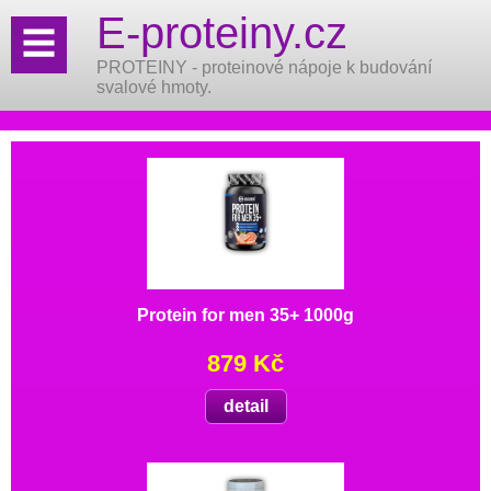
E-proteiny.cz
PROTEINY - proteinové nápoje k budování
svalové hmoty.
Protein for men 35+ 1000g
879 Kč
detail