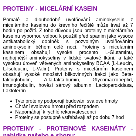
PROTEINY - MICELÁRNÍ KASEIN
Pomalé a dlouhodobé uvolňování aminokyselin z
micelárního kaseinu do krevního řečiště může trvat až 7
hodin po požití. Z toho důvodu jsou proteiny z micelárního
kaseinu výbornou volbou k použití před spaním jako vysoce
antikatabolický doplněk s pozvolným uvolňováním
aminokyselin během celé noci. Proteiny s micelárním
kaseinem obsahují vysoké procento L-Glutaminu,
nejhojnější aminokyseliny v lidské svalové tkáni, a také
vysokou úroveň větvených aminokyseliny BCAA (L-Leucin,
L-Isoleucin, L-Valin). Proteiny s micelárním kaseinem
obsahují vysoké množství bílkovinných frakcí jako Beta-
laktoglobulin, Alfa-laktalbumin, Glycomacropeptid,
imunoglobulin, hovězí sérový albumin, Lactoperoxidasa,
Laktoferrin.
Tyto proteiny podporují budování svalové hmoty
Chrání svalovou hmotu před rozpadem
Napomáhají k rychlé rekonvalescenci
Proteiny se postupně vstřebávají až po dobu 7 hod
PROTEINY - PROTEINOVÉ KASEINÁTY -
nabídka našeho e-shopu: