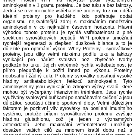
aminokyselin v 1 gramu proteinu. Je bez tuku a bez laktozy.
Jedná se o velmi rychle vstřebatelné proteiny, to z nich dělá
ideální proteiny pro každého, kdo potřebuje dodat
organismu nejkvalitnější zdroj s maximálním množstvím
aminokyselin v co nejkratším časovém horizontu. Hlavní
výhodou tohoto proteinu je rychlá vstřebatelnost a plné
spektrum syrovátkových peptidů. WPI proteiny umožňují
rychlejší regeneraci a zlepšení dusíkové bilance a to je
důležité pro optimální výkon. Whey Proteiny - syrovátkové
proteiny, jsou díky velmi nízkému podílu tuku a laktozy
vynikající pro nárůst svalstva bez zbytečné tvorby
podkožního tuku. Jejich extrémně rychlá vstřebatelnost je
přímo předurčuje k požití ihned po výkonu. Proteiny
neobsahují žádný cukr. Proteiny syrovátky obsahují vysoké
hladiny antikatabolických řetězců aminokyselin. Tyto
aminokyseliny jsou vynikajícím zdrojem výživy svalů, které
mohou být vyčerpány intenzivním tréninkem. Jsou rychle
využívány svalovými buňkami po namáhavém cvičení a jsou
důležitou součástí účinné sportovní diety. Velmi důležitým
faktorem je pozitivní vliv syrovátky na posílení imunitního
systému, protože příjem syrovátkového proteinu zvyšuje
hladinu glutathionu, což je jeden z významných
antioxidantů. Jeho maximální vstřebatelnost umožňuje
dosažení vašich cílů za mnohem kratší dobu než s