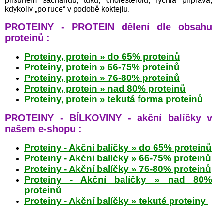
přísunem sacharidů, tuků, cholesterolu, rychlá příprava,
kdykoliv „po ruce“ v podobě koktejlu.
PROTEINY - PROTEIN dělení dle obsahu
proteinů :
Proteiny, protein » do 65% proteinů
Proteiny, protein » 66-75% proteinů
Proteiny, protein » 76-80% proteinů
Proteiny, protein » nad 80% proteinů
Proteiny, protein » tekutá forma proteinů
PROTEINY - BÍLKOVINY - akční balíčky v
našem e-shopu :
Proteiny - Akční balíčky » do 65% proteinů
Proteiny - Akční balíčky » 66-75% proteinů
Proteiny - Akční balíčky » 76-80% proteinů
Proteiny - Akční balíčky » nad 80%
proteinů
Proteiny - Akční balíčky » tekuté proteiny