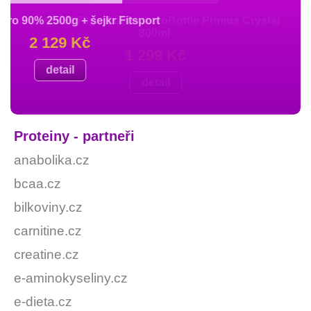
Matrix 2270g + Láhev AeroBottle Primus Crystal
2x Maxi Pro 90% 2500g + šejkr Fitsport
Maxi Pro 90% 750g + šejkr Fitsport
2x Hydro Pure Whey 1600g
800ml
2 129 Kč
3 299 Kč
499 Kč
1 299 Kč
detail
detail
detail
detail
Proteiny - partneři
anabolika.cz
bcaa.cz
bilkoviny.cz
carnitine.cz
creatine.cz
e-aminokyseliny.cz
e-dieta.cz